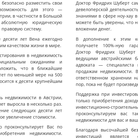
 безопасно разместить свои
Доктор Фридрих Шуберт сам
возможность для этого —
девелоперской деятельност
трии, в частности в Большой
знаниями в сфере ноу-хау в
абсолютную юридическую
можете быть уверены, что 
 правовую систему.
вложении денег.
е десяти лет Вена ежегодно
В дополнение к этим ко
им качеством жизни в мире.
получаете 100%-ную гар
Доктор Фридрих Шуберт 
естирования в недвижимость
ведущими австрийскими б
официальным ожиданиям и
адвоката — специалиста
оложить, что в ближайшие
продажам недвижимости. В
тет по меньшей мере на 500
ответственном хранении н
носится к десяти крупнейшим
пор, пока не будет произвед
Поддержка при инвестиров
ь недвижимости в Австрии,
только приобретения доход
лет выросла в несколько раз.
инвестиционно-строит
чение следующих десяти лет
проконсультируем вас т
ое увеличение стоимости.
недвижимости для вас и ваш
 проконсультирует Вас по
Благодаря высочайшей без
обретения недвижимости.
инвестиций является 