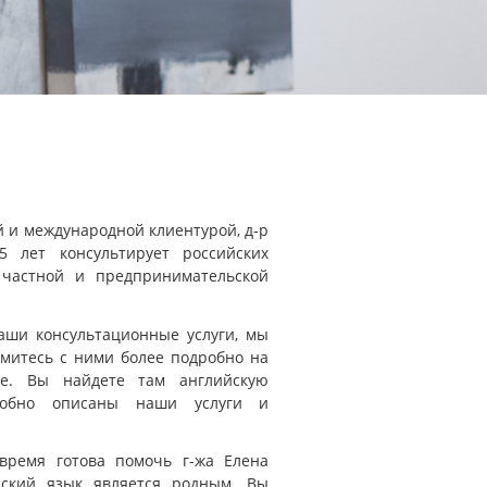
й и международной клиентурой, д-р
 лет консультирует российских
 частной и предпринимательской
аши консультационные услуги, мы
омитесь с ними более подробно на
е. Вы найдете там английскую
робно описаны наши услуги и
время готова помочь г-жа Елена
сский язык является родным. Вы