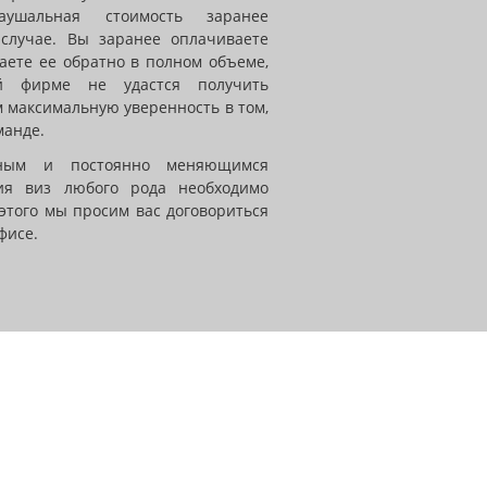
аушальная стоимость заранее
 случае. Вы заранее оплачиваете
аете ее обратно в полном объеме,
й фирме не удастся получить
м максимальную уверенность в том,
манде.
ьным и постоянно меняющимся
ия виз любого рода необходимо
этого мы просим вас договориться
фисе.