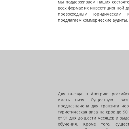
мы поддерживаем наших состояте
всех формах их инвестиционной д
превосходным юридическим 
предлагаем коммерческие аудиты.
Для въезда в Австрию российс
иметь визу. Существуют ра
предназначена для транзита чер
туристическая виза на срок до 90
от 91 дня до шести месяцев и выда
обучения. Кроме того, суще