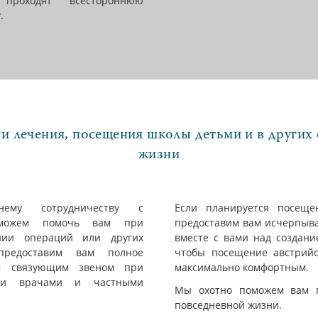
 проходят всестороннюю
.
 лечения, посещения школы детьми и в других
жизни
нему сотрудничеству с
Если планируется посещ
 можем помочь вам при
предоставим вам исчерпы
нии операций или других
вместе с вами над создани
предоставим вам полное
чтобы посещение австрий
м связующим звеном при
максимально комфортным.
ими врачами и частными
Мы охотно поможем вам 
повседневной жизни.