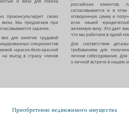
ностью и виза для поиска
российских клиентов, п
согласовывается и в этом
о проконсультирует своих
оговоренную сумму и получ
я визы. Мы предлагаем при
если нашей юридическо
огласовываются заранее.
желаемую визу. Это дает ва
что мы работаем в одной ко
 виз для занятия трудовой
фицированных специалистов
Для соответствия детал
аемой «красно-бело-красной
требованиям для получен
о на въезд в страну членов
личное собеседование. Для 
о личной встрече в нашем о
Приобретение недвижимого имущества