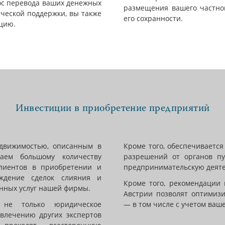
ос перевода ваших денежных
размещения вашего частног
ческой поддержки, вы также
его сохранности.
цию.
Инвестиции в приобретение предприятий
движимостью, описанным в
Кроме того, обеспечиваетс
аем большому количеству
разрешений от органов п
лиентов в приобретении и
предпринимательскую деяте
ждение сделок слияния и
Кроме того, рекомендации 
янных услуг нашей фирмы.
Австрии позволят оптимиз
не только юридическое
— в том числе с учетом ваше
ивлечению других экспертов