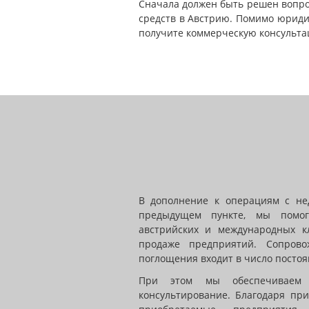
Сначала должен быть решен вопр
средств в Австрию. Помимо юриди
получите коммерческую консульта
В дополнение к операциям с не
предыдущем пункте, мы помог
австрийских и международных к
продаже предприятий. Сопрово
поглощения входит в число посто
При этом мы обеспечиваем 
консультирование. Благодаря пр