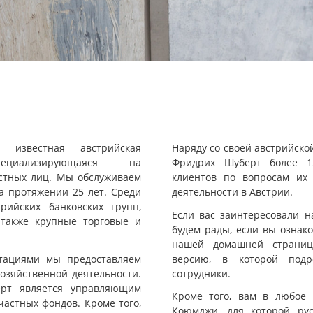
известная австрийская
Наряду со своей австрийско
циализирующаяся на
Фридрих Шуберт более 15
стных лиц. Мы обслуживаем
клиентов по вопросам их
а протяжении 25 лет. Среди
деятельности в Австрии.
рийских банковских групп,
Если вас заинтересовали н
 также крупные торговые и
будем рады, если вы ознак
нашей домашней страниц
тациями мы предоставляем
версию, в которой под
хозяйственной деятельности.
сотрудники.
ерт является управляющим
Кроме того, вам в любое 
частных фондов. Кроме того,
Коюмджи, для которой ру