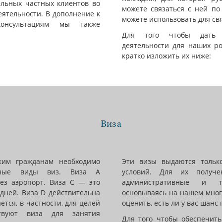
льных частных клиентов во
можете связаться с ней по 
еятельности. В дополнение к
можете использовать для св
консультациям мы также
Для того чтобы дать 
деятельности для наших ро
кратко изложить их ниже:
Виза
ким гражданам необходимо
Эти визы выдаются тольк
зные виды виз. Виза А
условий. Для их получе
ез аэропорт. Виза С — это
административные и те
 дней. Виза D действительна
основываясь на нашем мног
ется, в частности, для целей
оценить, есть ли у вас шанс
ствуют виза для занятия
Для того чтобы обеспечит