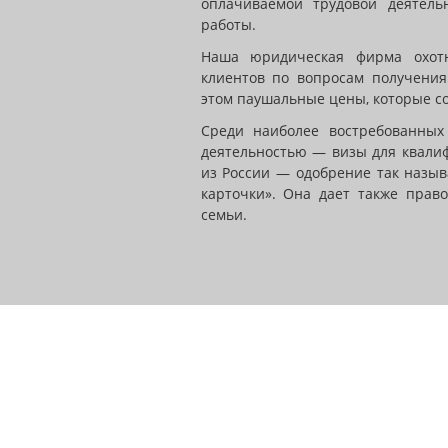
оплачиваемой трудовой деятель
работы.
Наша юридическая фирма охотн
клиентов по вопросам получени
этом паушальные цены, которые с
Среди наиболее востребованных
деятельностью — визы для квали
из России — одобрение так назыв
карточки». Она дает также прав
семьи.