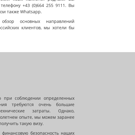
телефону +43 (0)664 255 9111. Вы
язи также Whatsapp.
обзор основных направлений
ссийских клиентов, мы хотели бы
о при соблюдении определенных
ния требуются очень большие
хнические затраты. Однако,
олетнем опыте, мы можем заранее
 получить такую визу.
ь финансовую безопасность наших