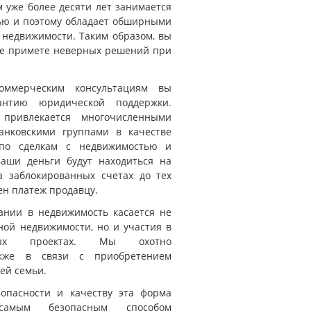
 уже более десяти лет занимается
ью и поэтому обладает обширными
 недвижимости. Таким образом, вы
не примете неверных решений при
ммерческим консультациям вы
антию юридической поддержки.
привлекается многочисленными
анковскими группами в качестве
 по сделкам с недвижимостью и
аши деньги будут находиться на
а заблокированных счетах до тех
ен платеж продавцу.
ании в недвижимость касается не
ной недвижимости, но и участия в
ельных проектах. Мы охотно
акже в связи с приобретением
ей семьи.
опасности и качеству эта форма
самым безопасным способом