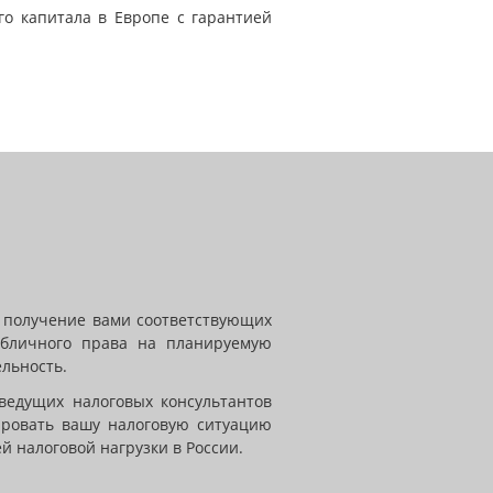
о капитала в Европе с гарантией
я получение вами соответствующих
убличного права на планируемую
льность.
ведущих налоговых консультантов
ировать вашу налоговую ситуацию
й налоговой нагрузки в России.